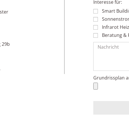
Interesse für:
Smart Build
ster
Sonnenstrom
Infrarot He
Beratung & 
g 29b
r
Grundrissplan a