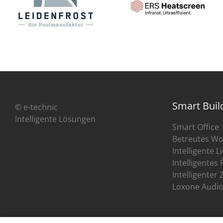
Smart Buil
© e-technic
Intelligente Lösungen
Smart Office
Betreutes Wo
Intelligente 
Intelligentes
Intelligenter 
Loxone Audi