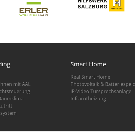
ding
Smart Home
Real Smart Home
hnen mit AAL
Photovoltaik & Batteriespei
Lichtsteuerung
IP-Video Türsprechsanlage
 Raumklima
Infrarotheizung
Zutritt
osystem