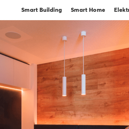
htungsrelease der Loxone Geschichte
Smart Building
Smart Home
Elekt