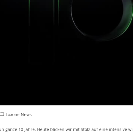
Loxone News
 ganze 10 Jahre. Heute blicken wir mit Stolz auf eine intensive